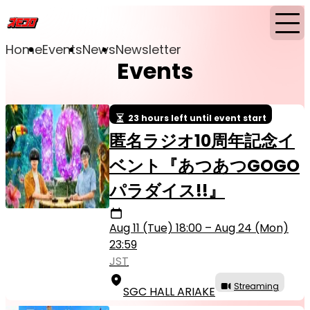
Home
Events
News
Newsletter
Events
23 hours left until event start
匿名ラジオ10周年記念イ
ベント『あつあつGOGO
パラダイス!!』
Aug 11 (Tue) 18:00 – Aug 24 (Mon)
23:59
JST
Streaming
SGC HALL ARIAKE