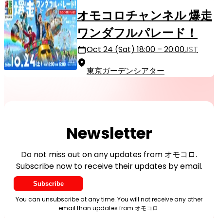
オモコロチャンネル 爆走
ワンダフルパレード！
Oct 24 (Sat) 18:00 – 20:00
JST
東京ガーデンシアター
Newsletter
Do not miss out on any updates from オモコロ.
Subscribe now to receive their updates by email.
Subscribe
You can unsubscribe at any time. You will not receive any other
email than updates from オモコロ.